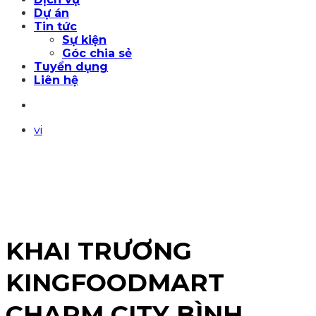
Dự án
Tin tức
Sự kiện
Góc chia sẻ
Tuyển dụng
Liên hệ
vi
KHAI TRƯƠNG
KINGFOODMART
CHARM CITY BÌNH