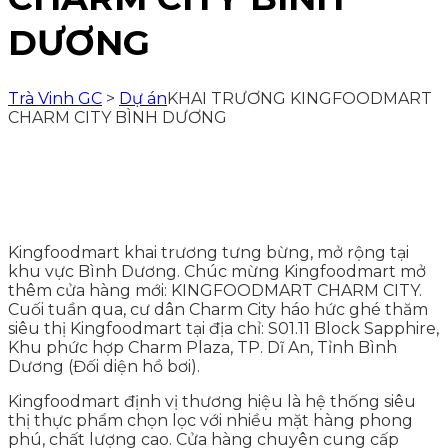
DƯƠNG
Trà Vinh GC
>
Dự án
KHAI TRƯƠNG KINGFOODMART
CHARM CITY BÌNH DƯƠNG
Kingfoodmart khai trương tưng bừng, mở rộng tại
khu vực Bình Dương. Chúc mừng Kingfoodmart mở
thêm cửa hàng mới: KINGFOODMART CHARM CITY.
Cuối tuần qua, cư dân Charm City háo hức ghé thăm
siêu thị Kingfoodmart tại địa chỉ: S01.11 Block Sapphire,
Khu phức hợp Charm Plaza, TP. Dĩ An, Tỉnh Bình
Dương (Đối diện hồ bơi).
Kingfoodmart định vị thương hiệu là hệ thống siêu
thị thực phẩm chọn lọc với nhiều mặt hàng phong
phú, chất lượng cao. Cửa hàng chuyên cung cấp