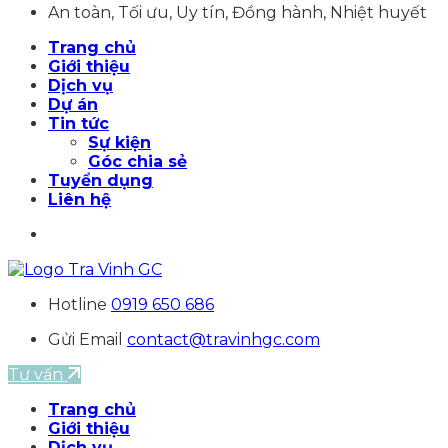
An toàn, Tối ưu, Uy tín, Đồng hành, Nhiệt huyết
Trang chủ
Giới thiệu
Dịch vụ
Dự án
Tin tức
Sự kiện
Góc chia sẻ
Tuyển dụng
Liên hệ
Hotline
0919 650 686
Gửi Email
contact@travinhgc.com
Tư vấn
Trang chủ
Giới thiệu
Dịch vụ