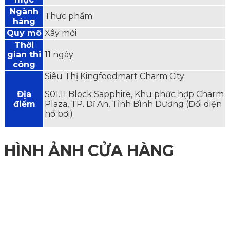
Ngành
Thực phẩm
hàng
Quy mô
Xây mới
Thời
gian thi
11 ngày
công
Siêu Thị Kingfoodmart Charm City
Địa
S01.11 Block Sapphire, Khu phức hợp Charm
điểm
Plaza, TP. Dĩ An, Tỉnh Bình Dương (Đối diện
hồ bơi)
HÌNH ẢNH CỬA HÀNG