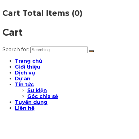
Cart Total Items (
0
)
Cart
Search for:
Trang chủ
Giới thiệu
Dịch vụ
Dự án
Tin tức
Sự kiện
Góc chia sẻ
Tuyển dụng
Liên hệ