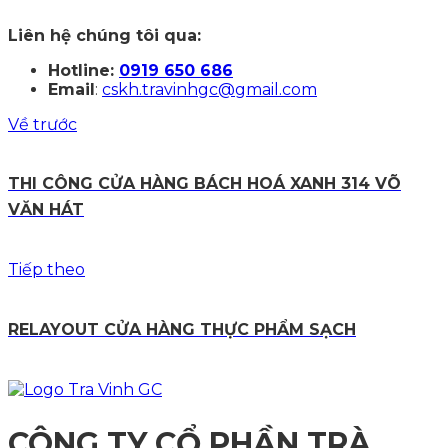
Liên hệ chúng tôi qua:
Hotline:
0919 650 686
Email
:
cskh.travinhgc@gmail.com
Về trước
THI CÔNG CỬA HÀNG BÁCH HOÁ XANH 314 VÕ
VĂN HÁT
Tiếp theo
RELAYOUT CỬA HÀNG THỰC PHẨM SẠCH
CÔNG TY CỔ PHẦN TRÀ