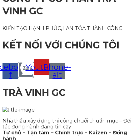
VINH GC
KIẾN TẠO HẠNH PHÚC, LAN TỎA THÀNH CÔNG
KẾT NỐI VỚI CHÚNG TÔI
cebook-
Youtube
Phone-
f
alt
TRÀ VINH GC
Nhà thầu xây dựng thi công chuỗi chuẩn mực – Đối
tác đồng hành đáng tin cậy
Tự chủ – Tận tâm – Chính trực – Kaizen – Đồng
hành