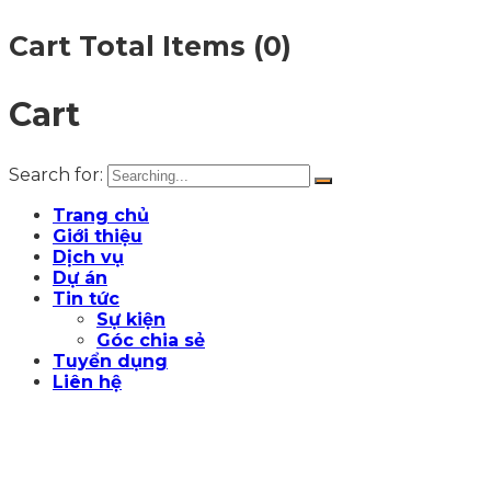
Cart Total Items (
0
)
Cart
Search for:
Trang chủ
Giới thiệu
Dịch vụ
Dự án
Tin tức
Sự kiện
Góc chia sẻ
Tuyển dụng
Liên hệ