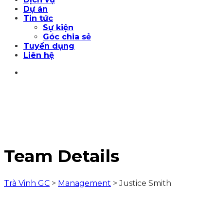
Dự án
Tin tức
Sự kiện
Góc chia sẻ
Tuyển dụng
Liên hệ
Team Details
Trà Vinh GC
>
Management
>
Justice Smith