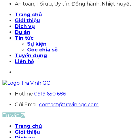
An toàn, Tối ưu, Uy tín, Đồng hành, Nhiệt huyết
Trang chủ
Giới thiệu
Dịch vụ
Dự án
Tin tức
Sự kiện
Góc chia sẻ
Tuyển dụng
Liên hệ
Hotline
0919 650 686
Gửi Email
contact@travinhgc.com
Tư vấn
Trang chủ
Giới thiệu
Dịch vụ