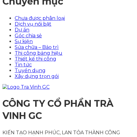
Chuyên mục
Chưa được phân loại
Dịch vụ nổi bật
Dự án
Góc chia sẻ
Sự kiện
Sửa chữa – Bảo trì
Thi công bảng hiệu
Thiết kế thi công
Tin tức
Tuyển dụng
Xây dựng trọn gói
CÔNG TY CỔ PHẦN TRÀ
VINH GC
KIẾN TẠO HẠNH PHÚC, LAN TỎA THÀNH CÔNG