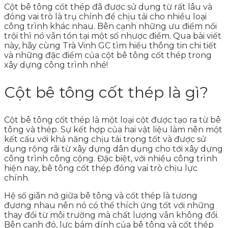
Cột bê tông cốt thép đã được sử dụng từ rất lâu và
đóng vai trò là trụ chính để chịu tải cho nhiều loại
công trình khác nhau. Bên cạnh những ưu điểm nổi
trội thì nó vẫn tồn tại một số nhược điểm. Qua bài viết
này, hãy cùng Trà Vinh GC tìm hiểu thông tin chi tiết
và những đặc điểm của cột bê tông cốt thép trong
xây dựng công trình nhé!
Cột bê tông cốt thép là gì?
Cột bê tông cốt thép là một loại cột được tạo ra từ bê
tông và thép. Sự kết hợp của hai vật liệu làm nên một
kết cấu với khả năng chịu tải trọng tốt và được sử
dụng rộng rãi từ xây dựng dân dụng cho tới xây dựng
công trình công cộng. Đặc biệt, với nhiều công trình
hiện nay, bê tông cốt thép đóng vai trò chịu lực
chính.
Hệ số giãn nở giữa bê tông và cốt thép là tương
đương nhau nên nó có thể thích ứng tốt với những
thay đổi từ môi trường mà chất lượng vẫn không đổi.
Bên cạnh đó, lực bám dính của bê tông và cốt thép