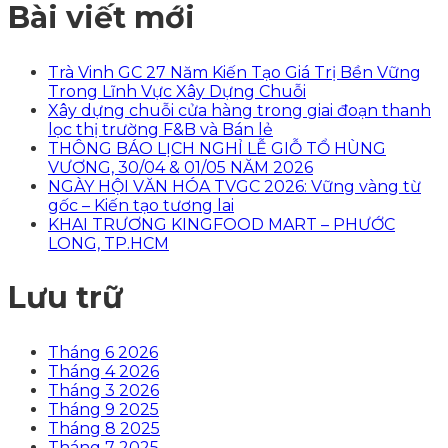
Bài viết mới
Trà Vinh GC 27 Năm Kiến Tạo Giá Trị Bền Vững
Trong Lĩnh Vực Xây Dựng Chuỗi
Xây dựng chuỗi cửa hàng trong giai đoạn thanh
lọc thị trường F&B và Bán lẻ
THÔNG BÁO LỊCH NGHỈ LỄ GIỖ TỔ HÙNG
VƯƠNG, 30/04 & 01/05 NĂM 2026
NGÀY HỘI VĂN HÓA TVGC 2026: Vững vàng từ
gốc – Kiến tạo tương lai
KHAI TRƯƠNG KINGFOOD MART – PHƯỚC
LONG, TP.HCM
Lưu trữ
Tháng 6 2026
Tháng 4 2026
Tháng 3 2026
Tháng 9 2025
Tháng 8 2025
Tháng 7 2025