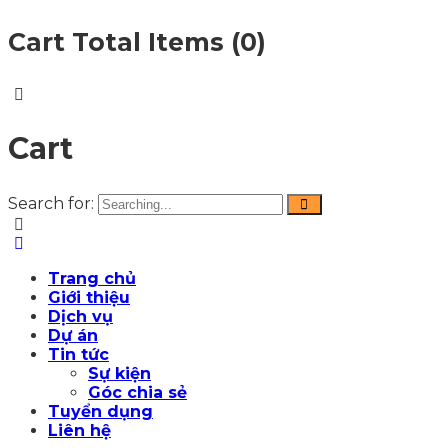
Cart Total Items (
0
)
Cart
Search for:
Trang chủ
Giới thiệu
Dịch vụ
Dự án
Tin tức
Sự kiện
Góc chia sẻ
Tuyển dụng
Liên hệ