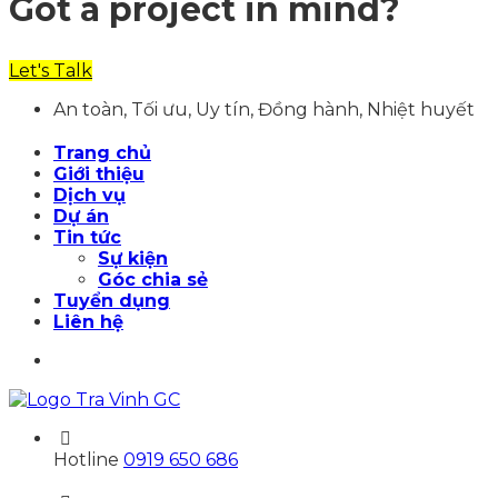
Got a project in mind?
Let's Talk
An toàn, Tối ưu, Uy tín, Đồng hành, Nhiệt huyết
Trang chủ
Giới thiệu
Dịch vụ
Dự án
Tin tức
Sự kiện
Góc chia sẻ
Tuyển dụng
Liên hệ
Hotline
0919 650 686