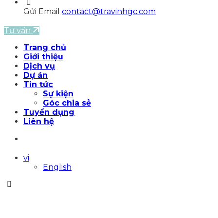
Gửi Email
contact@travinhgc.com
Tư vấn
Trang chủ
Giới thiệu
Dịch vụ
Dự án
Tin tức
Sự kiện
Góc chia sẻ
Tuyển dụng
Liên hệ
vi
English