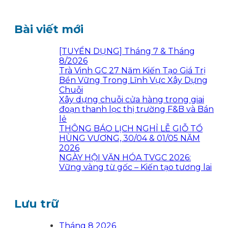
Bài viết mới
[TUYỂN DỤNG] Tháng 7 & Tháng
8/2026
Trà Vinh GC 27 Năm Kiến Tạo Giá Trị
Bền Vững Trong Lĩnh Vực Xây Dựng
Chuỗi
Xây dựng chuỗi cửa hàng trong giai
đoạn thanh lọc thị trường F&B và Bán
lẻ
THÔNG BÁO LỊCH NGHỈ LỄ GIỖ TỔ
HÙNG VƯƠNG, 30/04 & 01/05 NĂM
2026
NGÀY HỘI VĂN HÓA TVGC 2026:
Vững vàng từ gốc – Kiến tạo tương lai
Lưu trữ
Tháng 8 2026